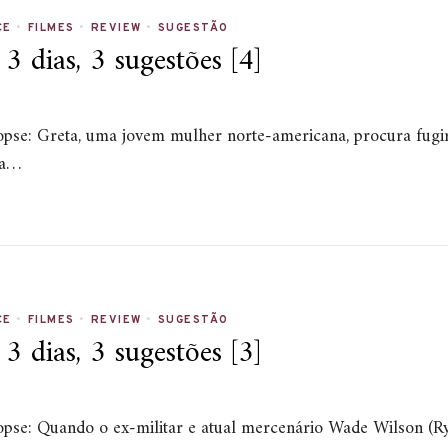
CE
•
FILMES
•
REVIEW
•
SUGESTÃO
 dias, 3 sugestões [4]
inopse: Greta, uma jovem mulher norte-americana, procura fug
ia…
CE
•
FILMES
•
REVIEW
•
SUGESTÃO
 dias, 3 sugestões [3]
inopse: Quando o ex-militar e atual mercenário Wade Wilson (