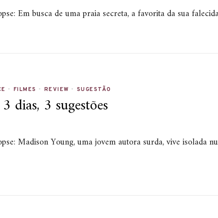
inopse: Em busca de uma praia secreta, a favorita da sua fale
CE
•
FILMES
•
REVIEW
•
SUGESTÃO
 dias, 3 sugestões
nopse: Madison Young, uma jovem autora surda, vive isolada nu