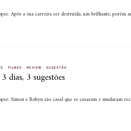
opse: Após a sua carreira ser destruída, um brilhante, porém 
CE
•
FILMES
•
REVIEW
•
SUGESTÃO
 dias, 3 sugestões
inopse: Simon e Robyn são casal que se casaram e mudaram rec