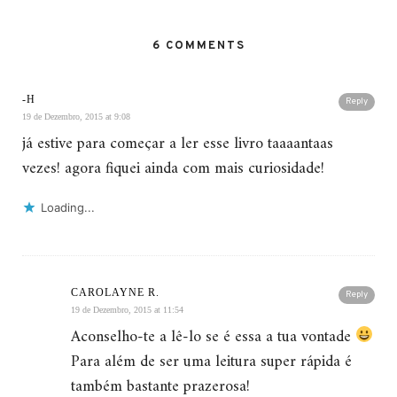
6 COMMENTS
-H
Reply
19 de Dezembro, 2015 at 9:08
já estive para começar a ler esse livro taaaantaas
vezes! agora fiquei ainda com mais curiosidade!
Loading...
CAROLAYNE R.
Reply
19 de Dezembro, 2015 at 11:54
Aconselho-te a lê-lo se é essa a tua vontade
Para além de ser uma leitura super rápida é
também bastante prazerosa!