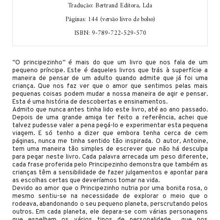
Tradução: Bertrand Editora, Lda
Páginas: 144 (versão livro de bolso)
ISBN: 9-789-722-529-570
“O principezinho” é mais do que um livro que nos fala de um
pequeno príncipe. Este é daqueles livros que trás à superfície a
maneira de pensar de um adulto quando admite que já foi uma
criança. Que nos faz ver que o amor que sentimos pelas mais
pequenas coisas podem mudar a nossa maneira de agir e pensar.
Esta é uma história de descobertas e ensinamentos.
Admito que nunca antes tinha lido este livro, até ao ano passado.
Depois de uma grande amiga ter feito a referência, achei que
talvez pudesse valer a pena pegá-lo e experimentar esta pequena
viagem. E só tenho a dizer que embora tenha cerca de cem
páginas, nunca me tinha sentido tão inspirada. O autor, Antoine,
tem uma maneira tão simples de escrever que não há desculpa
para pegar neste livro. Cada palavra arrecada um peso diferente,
cada frase proferida pelo Principezinho demonstra que também as
crianças têm a sensibilidade de fazer julgamentos e apontar para
as escolhas certas que deveríamos tomar na vida.
Devido ao amor que o Principezinho nutria por uma bonita rosa, o
mesmo sentiu-se na necessidade de explorar o meio que o
rodeava, abandonando o seu pequeno planeta, perscrutando pelos
outros. Em cada planeta, ele depara-se com várias personagens
que espelham os vários tipos de personalidade que nos