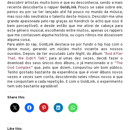
descobrir artistas muito bons e que eu desconhecia, sendo a mais
recente descoberta o rapper
GoldLink
. Pouco se sabe sobre ele,
penso eu por se ter lançado até há pouco no mundo da música,
mas isso não neutraliza o talento deste músico. Descobri-me uma
grande apaixonada pelo rap graças ao Kendrick (e acho que isso é
bem perceptível), e desde então que me atirei de cabeça para
este género musical, escolhendo entre muitos, apenas os rappers
que me contassem alguma história, ou cujos ritmos me dissessem
alguma coisa.
Para além do rap, GoldLink destaca-se por fundir o hip hop com o
dance music
, gerando um núcleo muito viciante aos nossos
ouvidos. Depois de ter escutado
Late Night
, do álbum “
And After
That, We Didn’t Talk
“, para aí umas dez vezes, decidi fazer o
download dos seus únicos dois álbuns, o já mencionado e o “
The
God Complex
” que, pelo que dizem, conquistou um bom público.
Tenho gostado bastante da experiência que é viver álbuns novos
vezes e vezes sem conta, descobrindo neles ritmos novos e que
me conquistam a cada repetição. E com o GoldLink, o experimento
tem sido bastante agradável!
Share this:
Like this: