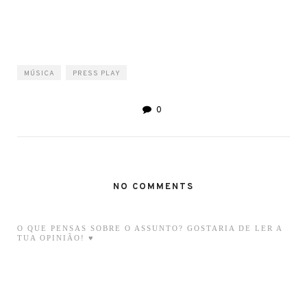
MÚSICA
PRESS PLAY
0
NO COMMENTS
O QUE PENSAS SOBRE O ASSUNTO? GOSTARIA DE LER A
TUA OPINIÃO! ♥