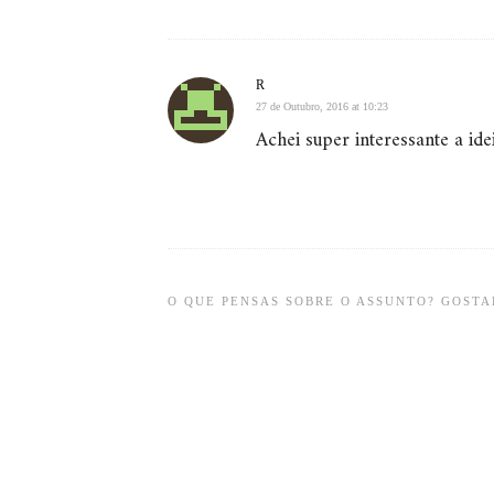
R
27 de Outubro, 2016 at 10:23
Achei super interessante a idei
O QUE PENSAS SOBRE O ASSUNTO? GOSTAR