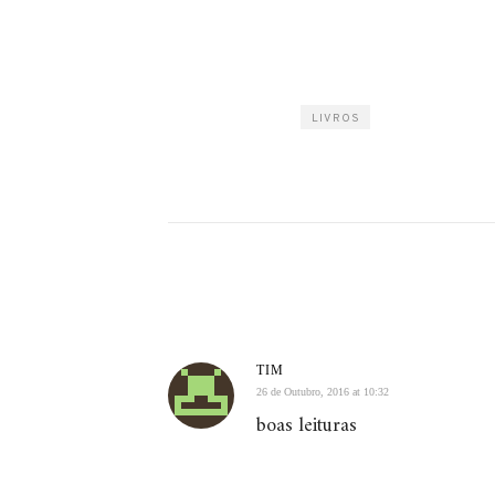
LIVROS
TIM
26 de Outubro, 2016 at 10:32
boas leituras