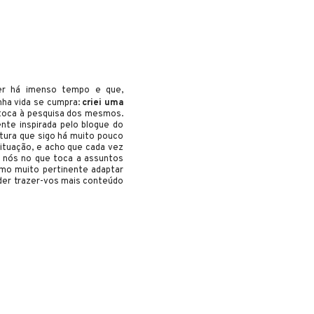
zer há imenso tempo e que,
nha vida se cumpra:
criei uma
e toca à pesquisa dos mesmos.
nte inspirada pelo blogue do
atura que sigo há muito pouco
situação, e acho que cada vez
e nós no que toca a assuntos
smo muito pertinente adaptar
oder trazer-vos mais conteúdo