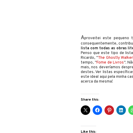
A
proveitei este pequeno 
consequentemente, contribuí
lista com todas as obras lit
Penso que este tipo de list
Ricardo, “
The Ghostly Walke
tempo, “
Fome de Livros
“. N
mais, nos deveríamos despre
destes. Ver listas específi
este ideal aqui pela minha c
acerca da mesma!
Share this:
Like this: