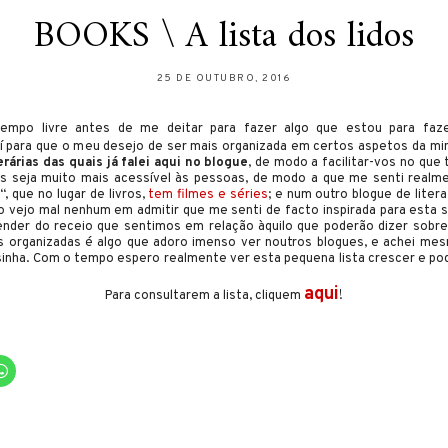
BOOKS \ A lista dos lidos
25 DE OUTUBRO, 2016
tempo livre antes de me deitar para fazer algo que estou para fa
 para que o meu desejo de ser mais organizada em certos aspetos da mi
erárias das quais já falei aqui no blogue
, de modo a facilitar-vos no qu
as seja muito mais acessível às pessoas, de modo a que me senti realme
r
“, que no lugar de livros,
tem filmes e séries
; e num outro blogue de liter
ão vejo mal nenhum em admitir que me senti de facto inspirada para esta 
nder do receio que sentimos em relação àquilo que poderão dizer sobr
cas organizadas é algo que adoro imenso ver noutros blogues, e achei me
asinha. Com o tempo espero realmente ver esta pequena lista crescer e p
aqui
Para consultarem a lista, cliquem
!