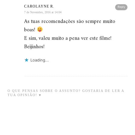
CAROLAYNE R.
Reply
7 de Novembro, 2016 at 14:04
As tuas recomendações são sempre muito
boas!
E sim, valeu muito a pena ver este filme!
Beijinhos!
Loading...
O QUE PENSAS SOBRE O ASSUNTO? GOSTARIA DE LER A
TUA OPINIÃO! ♥