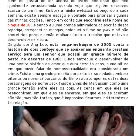
além de gostar de ler acerca de livros, confesso que fico
igualmente entusiasmada quando vejo que alguém escreveu
acerca de um filme. Embora a minha
watchlist
só engorde a cada
semana, existe sempre espaço e vontade para priorizar algumas
das minhas opções. Tendo em conta que encontrei este nome no
blogue da Ju.
, e sendo eu uma grande admiradora da escrita desta
rapariga, arregacei as mangas, coloquei o filme no
play
e só não
chorei rios porque senão molharia todo o trabalho que estava a
desenvolver na altura.
Dirigido por Ang Lee,
esta longa-metragem de 2005 conta a
história de dois
cowboys
que se apaixonam enquanto prestam
serviço para um senhor que possui um grande número de
pasto, no decorrer de 1963.
É-nos entregue o desenvolver de
uma bonita história de amor que dura dezoito anos, numa altura
em que ouvir falar de homossexualidade era considerado um
crime. Existe uma grande pressão por parte da sociedade, embora
oitenta ou noventa porcento do filme retrate apenas estas duas
personagens de nome Jack Twist e Ennis del Mar; assim como uma
grande tensão entre eles os dois. As cenas em que eles se
reencontram, em que eles se encaram, em que eles se aceitam
são tão, mas tão fortes, que é impossível ficarmos indiferentes a
tal relação.