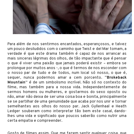
Para além de nos sentirmos encantados, esperançosos, e talvez
um pouco desiludidos com o caminho que Twist e del Mar tomam, a
verdade é que este drama também é capaz de nos arrancar as
mais sinceras lágrimas dos olhos, de tão impactante que é pensar
o que é viver uma paixão que jamais poderá existir – embora se
prolongue por muitos anos -, o que é termos de nos esconder com
o nosso par de tudo e de todos, num local só nosso, o que é,
sequer, nunca podermos amar a cem porcento.
“Brokeback
Mountain”
é de um simbolismo incrível. Não só no contexto do
filme, mas também para a nossa vida. Independentemente de
sermos homens ou mulheres, e gostarmos do sexo oposto ou
não, amar não deixa de ser uma coisa boa e bonita, principalmente
se se partilhar de uma genuinidade que acaba por nos unir e tornar
semelhantes aos olhos do nosso par. Jack Gyllenhaal e Heath
Ledger souberam como interpretar tão bem este casal, dando-
lhes uma vida e significado que poucos saberão como nutrir uma
certa empatia e compreender.
Gosto de filmes assim. Que me fazem sentir qualquer coisa, que