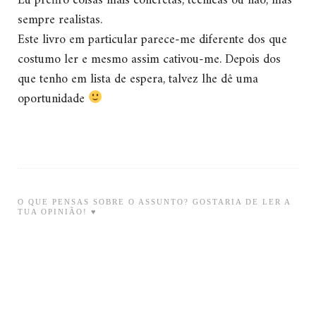
Eu prefiro coisas mais concretas, técnicas ou não, mas
sempre realistas.
Este livro em particular parece-me diferente dos que
costumo ler e mesmo assim cativou-me. Depois dos
que tenho em lista de espera, talvez lhe dê uma
oportunidade
O QUE PENSAS SOBRE O ASSUNTO? GOSTARIA DE LER A
TUA OPINIÃO! ♥