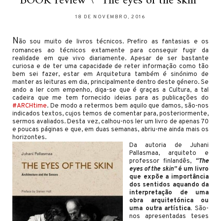
BOOK review \ “The eyes of the skin”
18 DE NOVEMBRO, 2016
N
ão sou muito de livros técnicos. Prefiro as fantasias e os
romances ao técnicos extamente para conseguir fugir da
realidade em que vivo diariamente. Apesar de ser bastante
curiosa e de ter uma capacidade de reter informação como tão
bem sei fazer, estar em Arquitetura também é sinónimo de
manter as leituras em dia, principalmente dentro deste género. Se
ando a ler com empenho, diga-se que é graças a Cultura, a tal
cadeira que me tem fornecido ideias para as publicações do
#ARCHtime
. De modo a retermos bem aquilo que damos, são-nos
indicados textos, cujos temos de comentar para, posteriormente,
sermos avaliados. Desta vez, calhou-nos ler um livro de apenas 70
e poucas páginas e que, em duas semanas, abriu-me ainda mais os
horizontes.
Da autoria de Juhani
Pallasmaa, arquiteto e
professor finlandês,
“The
eyes of the skin”
é um livro
que expõe a importância
dos sentidos aquando da
interpretação de uma
obra arquitetónica ou
uma outra artística.
São-
nos apresentadas teses