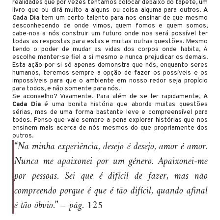
realidades que por vezes tentamos colocar debaixo do tapete, um
livro que ou dirá muito a alguns ou coisa alguma para outros.
A
Cada Dia
tem um certo talento para nos ensinar de que mesmo
desconhecendo de onde vimos, quem fomos e quem somos,
cabe-nos a nós construir um futuro onde nos será possível ter
todas as respostas para estas e muitas outras questões. Mesmo
tendo o poder de mudar as vidas dos corpos onde habita, A
escolhe manter-se fiel a si mesmo e nunca prejudicar os demais.
Esta ação por si só apenas demonstra que nós, enquanto seres
humanos, teremos sempre a opção de fazer os possíveis e os
impossíveis para que o ambiente em nosso redor seja propício
para todos, e não somente para nós.
Se aconselho? Vivamente. Para além de se ler rapidamente,
A
Cada Dia
é uma bonita história que aborda muitas questões
sérias, mas de uma forma bastante leve e compreensível para
todos. Penso que vale sempre a pena explorar histórias que nos
ensinem mais acerca de nós mesmos do que propriamente dos
outros.
“Na minha experiência, desejo é desejo, amor é amor.
Nunca me apaixonei por um género. Apaixonei-me
por pessoas. Sei que é difícil de fazer, mas não
compreendo porque é que é tão difícil, quando afinal
é tão óbvio.”
– pág. 125