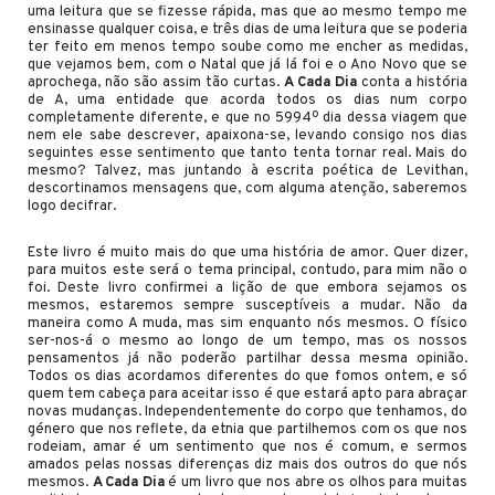
uma leitura que se fizesse rápida, mas que ao mesmo tempo me
ensinasse qualquer coisa, e três dias de uma leitura que se poderia
ter feito em menos tempo soube como me encher as medidas,
que vejamos bem, com o Natal que já lá foi e o Ano Novo que se
aprochega, não são assim tão curtas.
A Cada Dia
conta a história
de A, uma entidade que acorda todos os dias num corpo
completamente diferente, e que no 5994º dia dessa viagem que
nem ele sabe descrever, apaixona-se, levando consigo nos dias
seguintes esse sentimento que tanto tenta tornar real. Mais do
mesmo? Talvez, mas juntando à escrita poética de Levithan,
descortinamos mensagens que, com alguma atenção, saberemos
logo decifrar.
Este livro é muito mais do que uma história de amor. Quer dizer,
para muitos este será o tema principal, contudo, para mim não o
foi. Deste livro confirmei a lição de que embora sejamos os
mesmos, estaremos sempre susceptíveis a mudar. Não da
maneira como A muda, mas sim enquanto nós mesmos. O físico
ser-nos-á o mesmo ao longo de um tempo, mas os nossos
pensamentos já não poderão partilhar dessa mesma opinião.
Todos os dias acordamos diferentes do que fomos ontem, e só
quem tem cabeça para aceitar isso é que estará apto para abraçar
novas mudanças. Independentemente do corpo que tenhamos, do
género que nos reflete, da etnia que partilhemos com os que nos
rodeiam, amar é um sentimento que nos é comum, e sermos
amados pelas nossas diferenças diz mais dos outros do que nós
mesmos.
A Cada Dia
é um livro que nos abre os olhos para muitas