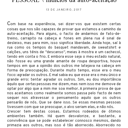
PESSOAL \ Indícios da auto-aceitação
13 DE JANEIRO, 2017
C
om base na experiência, sei dizer-vos que existem certas
coisas que nos são capazes de provar que estamos a caminho da
auto-aceitação. Para alguns, o facto de andarmos de fato-de-
treino, carrapito na cabeça e fones em plena rua é sinal de
desleixo, mas para mim, isso significa liberdade. Ainda hoje, saí à
rua como os tempos do basquet mandavam, de sweatshirt e
calções, uns ténis de “descanso”, meias à mostra e um cachecol,
tendo em conta o frio. E embora esse seja o meu estado natural,
não fosse eu uma grande amante de roupa desportiva, houve
tempos em que a opinião dos outros me latejava na cabeça em
forma de preocupação. Durante muito tempo, esse era o meu
foco: agradar os outros. E mal sabia eu que esse era o meu único e
grande erro: tentar agradar os outros. Sim, eu dou importância
àquilo que
certas
pessoas me dizem, mas nem isso me demove de
optar por algo que a mim me soa melhor. A primeira prova de que
nos aceitamos como realmente somos passa pelo facto de nem
sequer nos atravessar o pensamento aquilo que os outros
pensarão de nós. Que se dane isso. Se essas mesmas pessoas
tivessem com que se preocupar, o alvo seriam elas, e não nós.
Crescer tem destas coisas. Estarmos rodeados de ótimos
ambientes também. Há quem desvalorize, e bastante, a
convivência que se pode estabelecer connosco mesmos, dando
primazia aos outros, mas isso é tão aborrecido. Aborrecido no