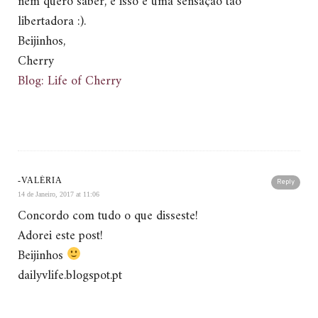
nem quero saber, e isso é uma sensação tão
libertadora :).
Beijinhos,
Cherry
Blog: Life of Cherry
-VALÉRIA
Reply
14 de Janeiro, 2017 at 11:06
Concordo com tudo o que disseste!
Adorei este post!
Beijinhos
dailyvlife.blogspot.pt