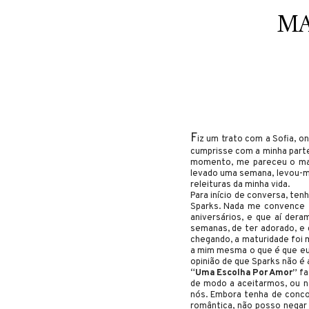
MA
F
iz um trato com a Sofia, o
cumprisse com a minha parte 
momento, me pareceu o mais 
levado uma semana, levou-me
releituras da minha vida.
Para início de conversa, tenh
Sparks. Nada me convence 
aniversários, e que aí dera
semanas, de ter adorado, e 
chegando, a maturidade foi 
a mim mesma o que é que eu 
opinião de que Sparks não é
“Uma Escolha Por Amor”
fa
de modo a aceitarmos, ou n
nós. Embora tenha de conco
romântica, não posso negar