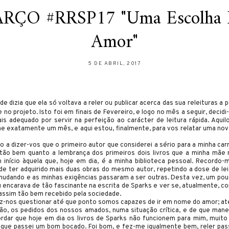
RÇO #RRSP17 "Uma Escolha 
Amor"
5 DE ABRIL, 2017
nde dizia que ela só voltava a reler ou publicar acerca das sua releituras 
no projeto. Isto foi em finais de Fevereiro, e logo no mês a seguir, decidi
adequado por servir na perfeição ao carácter de leitura rápida. Aquilo
 exatamente um mês, e aqui estou, finalmente, para vos relatar uma nov
o a dizer-vos que o primeiro autor que considerei a sério para a minha carr
tão bem quanto a lembrança dos primeiros dois livros que a minha mã
m início àquela que, hoje em dia, é a minha biblioteca pessoal. Recordo
de ter adquirido mais duas obras do mesmo autor, repetindo a dose de leit
mudando e as minhas exigências passaram a ser outras. Desta vez, um pouc
encarava de tão fascinante na escrita de Sparks e ver se, atualmente, 
 assim tão bem recebido pela sociedade.
z-nos questionar até que ponto somos capazes de ir em nome do amor; a
ão, os pedidos dos nossos amados, numa situação crítica, e de que manei
rdar que hoje em dia os livros de Sparks não funcionem para mim, muito
 que passei um bom bocado. Foi bom, e fez-me igualmente bem, reler 