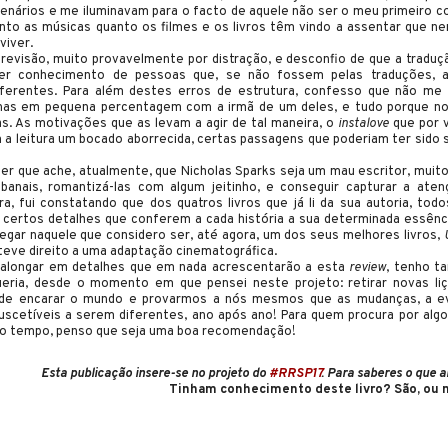
enários e me iluminavam para o facto de aquele não ser o meu primeiro co
nto as músicas quanto os filmes e os livros têm vindo a assentar que n
viver.
e revisão, muito provavelmente por distração, e desconfio de que a traduç
ter conhecimento de pessoas que, se não fossem pelas traduções, a
iferentes. Para além destes erros de estrutura, confesso que não me 
enas em pequena percentagem com a irmã de um deles, e tudo porque no
 As motivações que as levam a agir de tal maneira, o
instalove
que por
 a leitura um bocado aborrecida, certas passagens que poderiam ter sido s
er que ache, atualmente, que Nicholas Sparks seja um mau escritor, muito
anais, romantizá-las com algum jeitinho, e conseguir capturar a ate
tura, fui constatando que dos quatros livros que já li da sua autoria, 
ertos detalhes que conferem a cada história a sua determinada essência.
pegar naquele que considero ser, até agora, um dos seus melhores livros,
teve direito a uma adaptação cinematográfica.
alongar em detalhes que em nada acrescentarão a esta
review
, tenho t
eria, desde o momento em que pensei neste projeto: retirar novas li
de encarar o mundo e provarmos a nós mesmos que as mudanças, a ev
scetíveis a serem diferentes, ano após ano! Para quem procura por algo
 o tempo, penso que seja uma boa recomendação!
Esta publicação insere-se no projeto do
#RRSP17
. Para saberes o que a
Tinham conhecimento deste livro? São, ou n