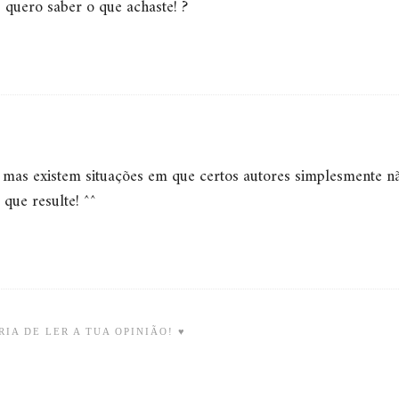
s quero saber o que achaste! ?
, mas existem situações em que certos autores simplesmente n
que resulte! ^^
IA DE LER A TUA OPINIÃO! ♥