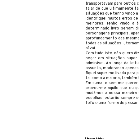
transportavam para outros c
falar de que ultimamente ta
situações que tenho vindo a 
Identifiquei muitos erros d
melhores. Tenho vindo a 
determinado livro seriam d
personagens principais, ap
aprofundamento das mesmas.
todas as situações -, tornam
aí vai.
Com tudo isto, não quero diz
pegar em situações super b
admirável. Ao longa da lei
assunto, moderando apenas c
fiquei super motivada para 
tal como a maioria, também 
Em suma, e sem me querer 
provou-me aquilo que eu qu
mudámos a nossa maneira 
escolhas, estarão sempre su
fofo e uma forma de passar
Share this: