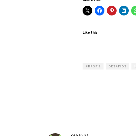
Like this:
#RRSP17
DESAFIOS
VANESSA