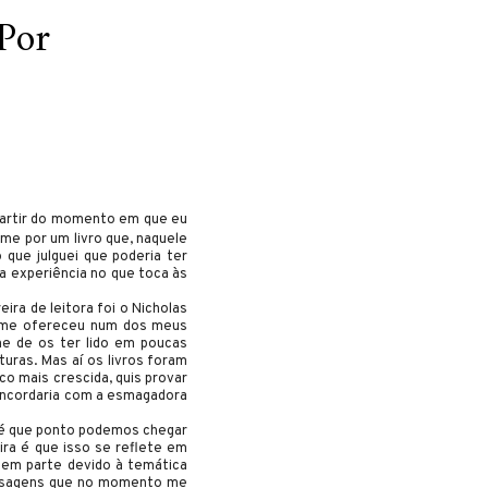
Por
a partir do momento em que eu
-me por um livro que, naquele
 que julguei que poderia ter
a experiência no que toca às
eira de leitora foi o Nicholas
e me ofereceu num dos meus
-me de os ter lido em poucas
uras. Mas aí os livros foram
o mais crescida, quis provar
concordaria com a esmagadora
té que ponto podemos chegar
ra é que isso se reflete em
 em parte devido à temática
passagens que no momento me