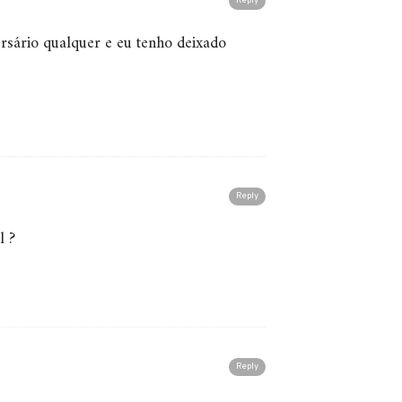
Reply
rsário qualquer e eu tenho deixado
Reply
l ?
Reply