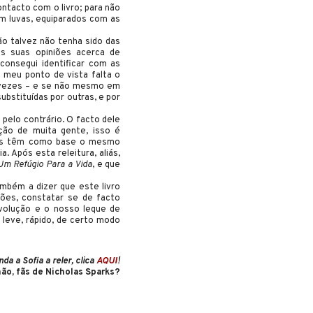
ntacto com o livro; para não
em luvas, equiparados com as
ão talvez não tenha sido das
s suas opiniões acerca de
consegui identificar com as
 meu ponto de vista falta o
 vezes – e se não mesmo em
ubstituídas por outras, e por
 pelo contrário. O facto dele
nção de muita gente, isso é
todos têm como base o mesmo
 Após esta releitura, aliás,
Um Refúgio Para a Vida
, e que
ambém a dizer que este livro
ções, constatar se de facto
olução e o nosso leque de
 leve, rápido, de certo modo
nda a Sofia a reler, clica
AQUI
!
ão, fãs de Nicholas Sparks?