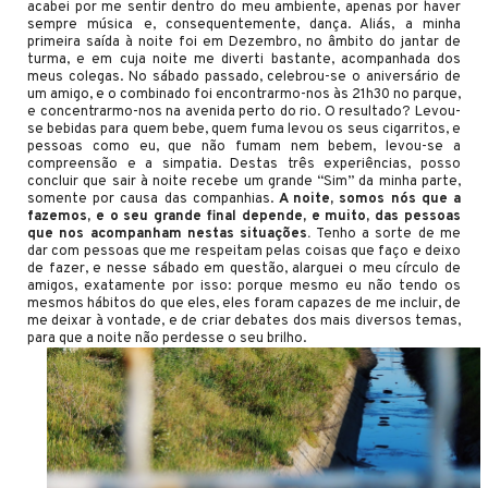
acabei por me sentir dentro do meu ambiente, apenas por haver
sempre música e, consequentemente, dança. Aliás, a minha
primeira saída à noite foi em Dezembro, no âmbito do jantar de
turma, e em cuja noite me diverti bastante, acompanhada dos
meus colegas. No sábado passado, celebrou-se o aniversário de
um amigo, e o combinado foi encontrarmo-nos às 21h30 no parque,
e concentrarmo-nos na avenida perto do rio. O resultado? Levou-
se bebidas para quem bebe, quem fuma levou os seus cigarritos, e
pessoas como eu, que não fumam nem bebem, levou-se a
compreensão e a simpatia. Destas três experiências, posso
concluir que sair à noite recebe um grande “Sim” da minha parte,
somente por causa das companhias.
A noite, somos nós que a
fazemos, e o seu grande final depende, e muito, das pessoas
que nos acompanham nestas situações.
Tenho a sorte de me
dar com pessoas que me respeitam pelas coisas que faço e deixo
de fazer, e nesse sábado em questão, alarguei o meu círculo de
amigos, exatamente por isso: porque mesmo eu não tendo os
mesmos hábitos do que eles, eles foram capazes de me incluir, de
me deixar à vontade, e de criar debates dos mais diversos temas,
para que a noite não perdesse o seu brilho.