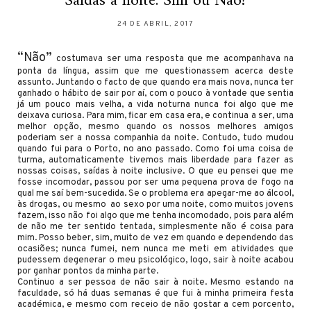
Saídas à noite: Sim ou Não?
24 DE ABRIL, 2017
“Não”
costumava ser uma resposta que me acompanhava na
ponta da língua, assim que me questionassem acerca deste
assunto. Juntando o facto de que quando era mais nova, nunca ter
ganhado o hábito de sair por aí, com o pouco à vontade que sentia
já um pouco mais velha, a vida noturna nunca foi algo que me
deixava curiosa. Para mim, ficar em casa era, e continua a ser, uma
melhor opção, mesmo quando os nossos melhores amigos
poderiam ser a nossa companhia da noite. Contudo, tudo mudou
quando fui para o Porto, no ano passado. Como foi uma coisa de
turma, automaticamente tivemos mais liberdade para fazer as
nossas coisas, saídas à noite inclusive. O que eu pensei que me
fosse incomodar, passou por ser uma pequena prova de fogo na
qual me saí bem-sucedida. Se o problema era apegar-me ao álcool,
às drogas, ou mesmo ao sexo por uma noite, como muitos jovens
fazem, isso não foi algo que me tenha incomodado, pois para além
de não me ter sentido tentada, simplesmente não é coisa para
mim. Posso beber, sim, muito de vez em quando e dependendo das
ocasiões; nunca fumei, nem nunca me meti em atividades que
pudessem degenerar o meu psicológico, logo, sair à noite acabou
por ganhar pontos da minha parte.
Continuo a ser pessoa de não sair à noite. Mesmo estando na
faculdade, só há duas semanas é que fui à minha primeira festa
académica, e mesmo com receio de não gostar a cem porcento,