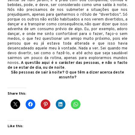
sentar-se num jardim, ir à praia com boa companhia, comida e
bebidas, pode, e deve, ser considerado como uma saída à noite.
Nós não precisamos de nos submeter a situações que nos
prejudiquem, apenas para ganharmos o rótulo de “divertidos”. Só
porque os outros não estão habituados a nos verem divertidos, a
dançar e a transpirar como consequência, não quer dizer que isso
advenha de um consumo prévio de algo. Eu, por exemplo, adoro
dançar, e onde me sinto confortável para o fazer, faço-o sem
medos, o que fez questionar um amigo muito próximo, pois ele
pensou que eu já estava toda alterada e que isso havia
desencadeado aquele meu à vontade. Nada a ver. Sei quando me
devo divertir, sei como o fazê-lo, e até acho que seja saudável
sairmos um pouco da rotina, apenas para explorarmos mundos
novos.
A questão aqui é o carácter das pessoas, e não o facto
de se estar de dia, ou de noite.
São pessoas de sair à noite? O que têm a dizer acerca deste
assunto?
Share this:
Like this: