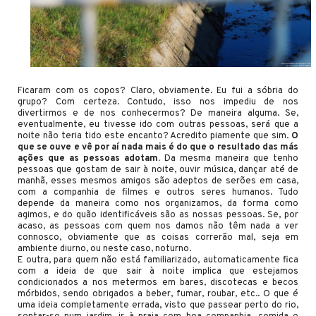
Ficaram com os copos? Claro, obviamente. Eu fui a sóbria do
grupo? Com certeza. Contudo, isso nos impediu de nos
divertirmos e de nos conhecermos? De maneira alguma. Se,
eventualmente, eu tivesse ido com outras pessoas, será que a
noite não teria tido este encanto? Acredito piamente que sim.
O
que se ouve e vê por aí nada mais é do que o resultado das más
ações que as pessoas adotam.
Da mesma maneira que tenho
pessoas que gostam de sair à noite, ouvir música, dançar até de
manhã, esses mesmos amigos são adeptos de serões em casa,
com a companhia de filmes e outros seres humanos. Tudo
depende da maneira como nos organizamos, da forma como
agimos, e do quão identificáveis são as nossas pessoas. Se, por
acaso, as pessoas com quem nos damos não têm nada a ver
connosco, obviamente que as coisas correrão mal, seja em
ambiente diurno, ou neste caso, noturno.
E outra, para quem não está familiarizado, automaticamente fica
com a ideia de que sair à noite implica que estejamos
condicionados a nos metermos em bares, discotecas e becos
mórbidos, sendo obrigados a beber, fumar, roubar, etc.. O que é
uma ideia completamente errada, visto que passear perto do rio,