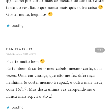
:p), acabei por cortar mais de metade do cabelo. Gostei
tanto do resultado que nunca mais quis outra coisa
Gostei muito, beijinhos
Loading...
DANIELA COSTA
Reply
18 de Setembro, 2017 at 9:21
Fica-te muito bem
Eu também já cortei o meu cabelo mesmo curto, duas
vezes. Uma em criança, que não me fez diferença
nenhuma (e cortei mesmo à rapaz), e outra mais tarde,
com 16/17. Mas desta última vez arrependi-me e
nunca mais repeti o ato x)
Loading...