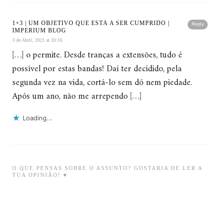
1+3 | UM OBJETIVO QUE ESTÁ A SER CUMPRIDO |
Reply
IMPERIUM BLOG
3 de Abril, 2021 at 20:16
[…] o permite. Desde tranças a extensões, tudo é
possível por estas bandas! Daí ter decidido, pela
segunda vez na vida, cortá-lo sem dó nem piedade.
Após um ano, não me arrependo […]
Loading...
O QUE PENSAS SOBRE O ASSUNTO? GOSTARIA DE LER A
TUA OPINIÃO! ♥