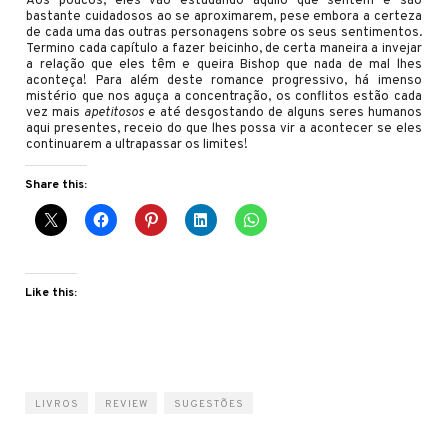
Aos poucos, eles vão estudando aquilo que sentem e são
bastante cuidadosos ao se aproximarem, pese embora a certeza
de cada uma das outras personagens sobre os seus sentimentos.
Termino cada capítulo a fazer beicinho, de certa maneira a invejar
a relação que eles têm e queira Bishop que nada de mal lhes
aconteça! Para além deste romance progressivo, há imenso
mistério que nos aguça a concentração, os conflitos estão cada
vez mais
apetitosos
e até desgostando de alguns seres humanos
aqui presentes, receio do que lhes possa vir a acontecer se eles
continuarem a ultrapassar os limites!
Share this:
Like this:
LIVROS
REVIEW
SUGESTÕES