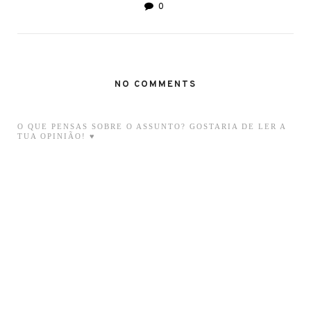
0
NO COMMENTS
O QUE PENSAS SOBRE O ASSUNTO? GOSTARIA DE LER A
TUA OPINIÃO! ♥