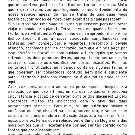
lendo, mal desconfiando deste momento, em que a única coisa
que me apetece partilhar são gritos em forma de apreço. Sinto
que a cada página, vou aperfeiçoando o meu entendimento da
nossa espécie, apesar de não se tratar de uma saga
mega
filosófica, com lições de moral bem explícitas a cada passagem.
“Os Outros” são uma saga de livros que existem para nos fazer
viajar e abandonar o planeta Terra, de vez em quando. Sabe bem,
faz bem, é revitalizante. O que tenho vindo a aprender é que Anne
Bishop tece críticas à nossa sociedade, camuflando-as em
fantasias bem conseguidas e viciantes. Prestando a devida
atenção, acabamos por lhe dar razão, sem que ela nos peça por
isso. “Visão de Prata” dá continuidade a tudo aquilo que vamos
retendo dos dois primeiros livros, apresentando-nos uma ação
estável e que se auto-justifica em certas ocasiões. Por nos
sentirmos hipnotizados, nem damos conta de algumas falhas e
que poderiam ser colmatadas, contudo, nem isso é suficiente
para juntarmos à lista dos
contras
, se é que tal se pode aplicar
aqui.
Cada vez mais, estou a adorar as personagens principais e a
evolução de que são vítimas, uma prova de que uma pequena
circunstância é capaz de derreter o maior dos glaciares! Li pelo
Goodreads muitos fãs indignados com o final das duas
personagens principais. Para mim, foi um autêntico
spoiler
e
confesso que me chateei na altura, porventura, e sempre que
estou a ler, compreendo a motivação da autora ao só ter feitor
aquilo
por eles. Penso que a relação entre Simon e Meg é uma das
mais bonitas que já li, exatamente por não ser tão corrido como
tantas que por aí deambulam.