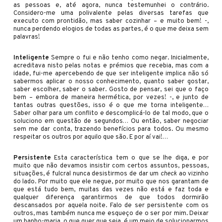
as pessoas e, até agora, nunca testemunhei o contrário.
Considero-me uma polivalente pelas diversas tarefas que
executo com prontidão, mas saber cozinhar – e muito bem! -,
nunca perdendo elogios de todas as partes, é o que me deixa sem
palavras!
Inteligente
Sempre o fui e não tenho como negar. Inicialmente,
acreditava nisto pelas notas e prémios que recebia, mas com a
idade, fui-me apercebendo de que ser inteligente implica não só
sabermos aplicar o nosso conhecimento, quanto saber gostar,
saber escolher, saber o saber. Gosto de pensar, sei que o faço
bem – embora de maneira hermética, por vezes! -, e junto de
tantas outras questões, isso é o que me torna inteligente…
Saber olhar para um conflito e descomplicá-lo de tal modo, que o
soluciono em questão de segundos… Ou então, saber negociar
sem me dar conta, trazendo benefícios para todos. Ou mesmo
respeitar os outros por aquilo que são. E por aí vai!…
Persistente
Esta característica tem o que se lhe diga, e por
muito que não devamos insistir com certos assuntos, pessoas,
situações, é fulcral nunca desistirmos de dar um
check
ao vizinho
do lado. Por muito que ele negue, por muito que nos garantam de
que está tudo bem, muitas das vezes não está e faz toda e
qualquer diferença garantirmos de que todos dormirão
descansados por aquela noite. Falo de ser persistente com os
outros, mas também nunca me esqueço de o ser por mim. Deixar
um banho-maria, o que quer que seja, é um meio de solucionarmos