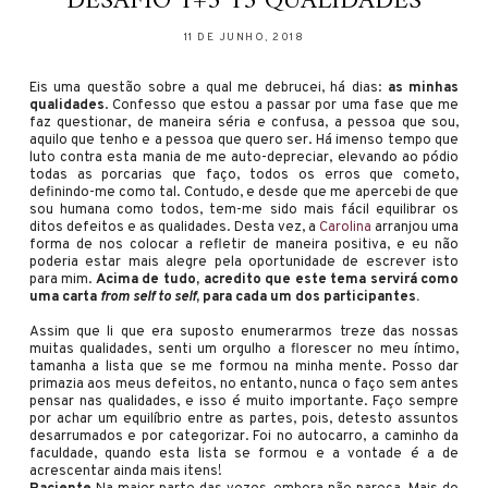
DESAFIO 1+3 13 QUALIDADES
11 DE JUNHO, 2018
Eis uma questão sobre a qual me debrucei, há dias:
as minhas
qualidades
. Confesso que estou a passar por uma fase que me
faz questionar, de maneira séria e confusa, a pessoa que sou,
aquilo que tenho e a pessoa que quero ser. Há imenso tempo que
luto contra esta mania de me auto-depreciar, elevando ao pódio
todas as porcarias que faço, todos os erros que cometo,
definindo-me como tal. Contudo, e desde que me apercebi de que
sou humana como todos, tem-me sido mais fácil equilibrar os
ditos defeitos e as qualidades. Desta vez, a
Carolina
arranjou uma
forma de nos colocar a refletir de maneira positiva, e eu não
poderia estar mais alegre pela oportunidade de escrever isto
para mim.
Acima de tudo, acredito que este tema servirá como
uma carta
from self to self
, para cada um dos participantes.
Assim que li que era suposto enumerarmos treze das nossas
muitas qualidades, senti um orgulho a florescer no meu íntimo,
tamanha a lista que se me formou na minha mente. Posso dar
primazia aos meus defeitos, no entanto, nunca o faço sem antes
pensar nas qualidades, e isso é muito importante. Faço sempre
por achar um equilíbrio entre as partes, pois, detesto assuntos
desarrumados e por categorizar. Foi no autocarro, a caminho da
faculdade, quando esta lista se formou e a vontade é a de
acrescentar ainda mais itens!