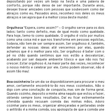
depositando por vezes um beijo na testa e uma palavra de
conforto, porque não deixa de ser importante. Durante anos,
desejei travar amizades com pessoas que soubessem como dar
abraços como eu. Passados anos, reconheci nos deles os meus
abraços e sei agora que é a melhor coisa deste mundo!
Orgulhosa
“Espera, como assim?” – O orgulho serve para os dois
lados: tanto como defeito, mas de igual modo como qualidade.
Para hoje, temo-lo como qualidade. O orgulho é visto por muitos
como uma coisa má e que nos transforma em pessoas egoístas,
todavia, não tem de ser sempre assim. Ser orgulhoso é, também,
defender as nossas ideias até vencermos por elas, quando
achamos que é o melhor para nós. Ser orgulhoso é bater com o
pé no chão quando sentimos que nos estão a desvalorizar,
acabando por sair daquele ambiente tóxico e que não nos faz
crescer. Estar orgulhoso é, na maior parte das vezes, reconhecer
o nosso mérito e celebrar por ele. Como podem observar, não é
assim tão mau!
Boa cozinheira
Se um dia se disponibilizarem para procurar o meu
amor, certamente encontrá-lo-ão nos meus cozinhados. Não o
digo com uma conotação de conquista, mas sim de forma geral.
Quando cozinho, deposito a minha alma naquilo que estou a fazer,
obtendo sempre bons resultados. Daí eu ficar extremamente
ofendida quando recusam comida das minhas mãos. Adoro
cozinhar para os meus, organizar almoçaradas e jantaradas onde
o anfitrião é a minha comida, sou apologista de que a comida une