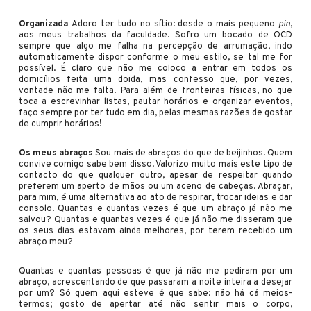
Organizada
Adoro ter tudo no sítio: desde o mais pequeno
pin
,
aos meus trabalhos da faculdade. Sofro um bocado de OCD
sempre que algo me falha na percepção de arrumação, indo
automaticamente dispor conforme o meu estilo, se tal me for
possível. É claro que não me coloco a entrar em todos os
domicílios feita uma doida, mas confesso que, por vezes,
vontade não me falta! Para além de fronteiras físicas, no que
toca a escrevinhar listas, pautar horários e organizar eventos,
faço sempre por ter tudo em dia, pelas mesmas razões de gostar
de cumprir horários!
Os meus abraços
Sou mais de abraços do que de beijinhos. Quem
convive comigo sabe bem disso. Valorizo muito mais este tipo de
contacto do que qualquer outro, apesar de respeitar quando
preferem um aperto de mãos ou um aceno de cabeças. Abraçar,
para mim, é uma alternativa ao ato de respirar, trocar ideias e dar
consolo. Quantas e quantas vezes é que um abraço já não me
salvou? Quantas e quantas vezes é que já não me disseram que
os seus dias estavam ainda melhores, por terem recebido um
abraço meu?
Quantas e quantas pessoas é que já não me pediram por um
abraço, acrescentando de que passaram a noite inteira a desejar
por um? Só quem aqui esteve é que sabe: não há cá meios-
termos; gosto de apertar até não sentir mais o corpo,