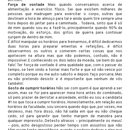
em mim!
Força de vontade
Mais quando conversamos acerca de
alimentação e exercício físico. Sei que existem milhares de
pessoas que madrugam para exercitar o corpo, outras que
destinam a hora de almoço para tal e ainda quem tire sempre uma
hora depois do jantar para a caminhada… Todavia, sinto que é só
de mim quando sou eu a fazê-lo, principalmente quando 90% da
motivação, do esforço, dos gritos de guerra para continuar
surgem de dentro de mim.
É difícil manipular os horários para treinarmos, é difícil dedicarmos
duas horas para preparar ementas e refeições, é difícil
observarmos os outros a comerem certas coisas que nos
apetecem na altura mas que não podemos, contudo, não é
impossível. E conhecendo os dois lados da moeda, sei bem do que
falo! Ter força de vontade é uma qualidade que, com o passar do
tempo, se tem vindo a tornar mais forte e que só não vence por
completo porque eu me auto-saboto e depois faço porcaria. Mas
eu não pretendo desistir e é importante que nenhum de vós
também!
Gosto de cumprir horários
Não sei com quem é que aprendi a ser
assim, mas se for para aparecer meia hora antes do combinado,
só pelo prazer de derrotar a ansiedade, então eu sou a candidata
#1 no que toca a cumprir horários. Honestamente, em relação aos
horários da faculdade, sou sincera quando digo que, por vezes, me
desleixo, mas fora disso, não há saída em que eu não chegue
cedo, só para garantir que tenho margem de manobra para
qualquer imprevisto. Detesto atrasos – principalmente os meus!
– pois, acho desgostoso perder tempo com assuntos que não