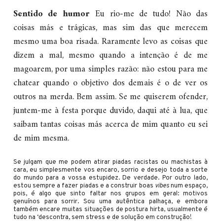
Sentido de humor
Eu rio-me de tudo! Não das
coisas más e trágicas, mas sim das que merecem
mesmo uma boa risada. Raramente levo as coisas que
dizem a mal, mesmo quando a intenção é de me
magoarem, por uma simples razão: não estou para me
chatear quando o objetivo dos demais é o de ver os
outros na merda. Bem assim. Se me quiserem ofender,
juntem-me à festa porque duvido, daqui até à lua, que
saibam tantas coisas más acerca de mim quanto eu sei
de mim mesma.
Se julgam que me podem atirar piadas racistas ou machistas à
cara, eu simplesmente vos encaro, sorrio e desejo toda a sorte
do mundo para a vossa estupidez. De verdade. Por outro lado,
estou sempre a fazer piadas e a construir boas
vibes
num espaço,
pois, é algo que sinto faltar nos grupos em geral: motivos
genuínos para sorrir. Sou uma autêntica palhaça, e embora
também encare muitas situações de postura hirta, usualmente é
tudo na ‘descontra, sem stress e de solução em construção!