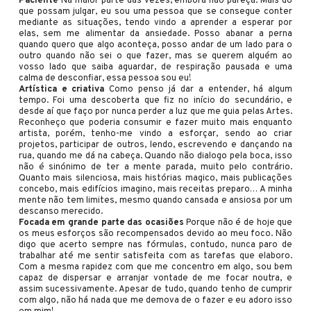
Paciente
Na maior parte das vezes, embora não pareça. Mais do
que possam julgar, eu sou uma pessoa que se consegue conter
mediante as situações, tendo vindo a aprender a esperar por
elas, sem me alimentar da ansiedade. Posso abanar a perna
quando quero que algo aconteça, posso andar de um lado para o
outro quando não sei o que fazer, mas se querem alguém ao
vosso lado que saiba aguardar, de respiração pausada e uma
calma de desconfiar, essa pessoa sou eu!
Artística e criativa
Como penso já dar a entender, há algum
tempo. Foi uma descoberta que fiz no início do secundário, e
desde aí que faço por nunca perder a luz que me guia pelas Artes.
Reconheço que poderia consumir e fazer muito mais enquanto
artista, porém, tenho-me vindo a esforçar, sendo ao criar
projetos, participar de outros, lendo, escrevendo e dançando na
rua, quando me dá na cabeça. Quando não dialogo pela boca, isso
não é sinónimo de ter a mente parada, muito pelo contrário.
Quanto mais silenciosa, mais histórias magico, mais publicações
concebo, mais edifícios imagino, mais receitas preparo… A minha
mente não tem limites, mesmo quando cansada e ansiosa por um
descanso merecido.
Focada em grande parte das ocasiões
Porque não é de hoje que
os meus esforços são recompensados devido ao meu foco. Não
digo que acerto sempre nas fórmulas, contudo, nunca paro de
trabalhar até me sentir satisfeita com as tarefas que elaboro.
Com a mesma rapidez com que me concentro em algo, sou bem
capaz de dispersar e arranjar vontade de me focar noutra, e
assim sucessivamente. Apesar de tudo, quando tenho de cumprir
com algo, não há nada que me demova de o fazer e eu adoro isso