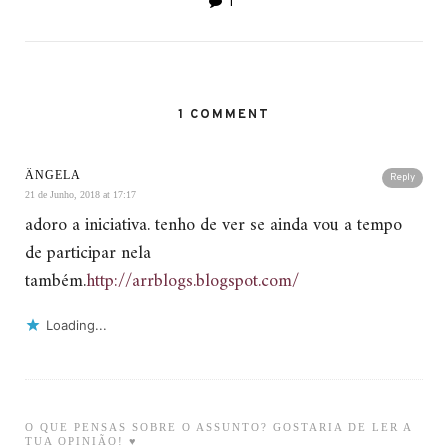
1
1 COMMENT
ÂNGELA
Reply
21 de Junho, 2018 at 17:17
adoro a iniciativa. tenho de ver se ainda vou a tempo
de participar nela
também.
http://arrblogs.blogspot.com/
Loading...
O QUE PENSAS SOBRE O ASSUNTO? GOSTARIA DE LER A
TUA OPINIÃO! ♥