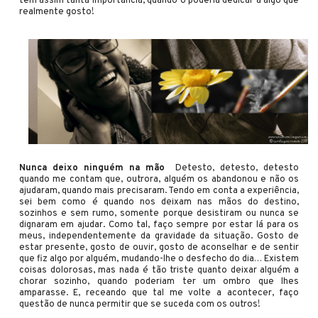
têm assim tanta importância, quando o poderia dedicar a algo que
realmente gosto!
Nunca deixo ninguém na mão
Detesto, detesto, detesto
quando me contam que, outrora, alguém os abandonou e não os
ajudaram, quando mais precisaram. Tendo em conta a experiência,
sei bem como é quando nos deixam nas mãos do destino,
sozinhos e sem rumo, somente porque desistiram ou nunca se
dignaram em ajudar. Como tal, faço sempre por estar lá para os
meus, independentemente da gravidade da situação. Gosto de
estar presente, gosto de ouvir, gosto de aconselhar e de sentir
que fiz algo por alguém, mudando-lhe o desfecho do dia… Existem
coisas dolorosas, mas nada é tão triste quanto deixar alguém a
chorar sozinho, quando poderiam ter um ombro que lhes
amparasse. E, receando que tal me volte a acontecer, faço
questão de nunca permitir que se suceda com os outros!