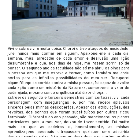
Vivi e sobrevivi a muita coisa. Chorei e tive ataques de ansiedade,
jurei nunca mais confiar em alguém. Apaixonei-me a cada dia,
semana, mês; arrecadei de cada amor e desilusão uma lição
deslumbrante e que, nos dias de hoje, me fazem sorrir só de
pensar. O segundo ano da faculdade não só me abriu os olhos para
a pessoa em que me estava a tornar, como também me abriu
portas para as infinitas possibilidades do meu ser. Recuperei
algum fôlego da corrida contra a minha pessoa, fui capaz de avaliar
cada ação como um mistério da Natureza, compreendi o valor de
pedir ajuda, mesmo sendo orgulhosa até dizer chega…
Estreei os segundo e terceiro semestres com certezas, vivi cada
personagem com inseguranças e, por fim, recebi aplausos
sinceros pelas minhas descobertas. Apesar das atribulações, das
revoltas, dos sonhos que foram substituídos por outros, ficou
terminado. Diferente do ano passado, não mencionarei os planos
curriculares, pois, a meu ver, deixou de fazer sentido. Fui muito
mais do que as cadeiras e, honestamente, as minhas
aprendizagens pessoais ultrapassam qualquer uma adquirida
dentro daquelas salas. Não que as deva descurar, porém, prefiro