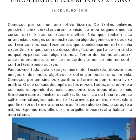
FACULDADE E ASSIM FOI O 2º ANO
16 DE JULHO, 2018
Começou por ser um ano letivo bizarro. De tantas palavras
possíveis para caracterizarem o início do meu segundo ano do
curso, esta é que se adequa melhor. Não que tenham sido
arrancadas cabeças com machados ou algo do género, mas eu não
contava com os acontecimentos que condicionaram esta minha
experiência e que, sem eu desconfiar, fizeram parte de um teste
ao qual eu passei com algum temor… Temor de não me encontrar
onde me encontro, temor de me perder, temor de não me sentir
confortável aonde estava.
Passou-me tudo pela cabeça: mudar de faculdade, desistir dos
amigos e dos meus objetivos e optar por outro rumo na vida.
Começou por um simples algoritmo e terminou com o meu livre-
arbítrio. O que se sucedeu após estes meses todos, ensinou-me a
ser mais independente, mais consciente dos meus atos e mais
firme para com as minhas escolhas. Se ao início eu tinha receio de
calhar em situações não muito favoráveis para mim, a verdade é
que finalizei esta maratona com as faces ruborizadas, o coração a
mil, as lágrimas nos olhos e um orgulho inenarrável a habitar no
meu íntimo.