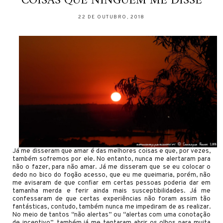
COISAS QUE NINGUÉM ME DISSE
22 DE OUTUBRO, 2018
Já me disseram que amar é das melhores coisas e que, por vezes,
também sofremos por ele. No entanto, nunca me alertaram para
não o fazer, para não amar. Já me disseram que se eu colocar o
dedo no bico do fogão acesso, que eu me queimaria, porém, não
me avisaram de que confiar em certas pessoas poderia dar em
tamanha merda e ferir ainda mais susceptibilidades. Já me
confessaram de que certas experiências não foram assim tão
fantásticas, contudo, também nunca me impediram de as realizar.
No meio de tantos “não alertas” ou “alertas com uma conotação
de incentivo”, também já me tentaram abrir os olhos para muita