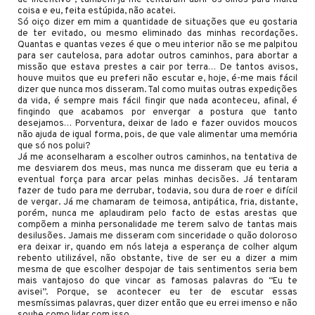
coisa e eu, feita estúpida, não acatei.
Só oiço dizer em mim a quantidade de situações que eu gostaria
de ter evitado, ou mesmo eliminado das minhas recordações.
Quantas e quantas vezes é que o meu interior não se me palpitou
para ser cautelosa, para adotar outros caminhos, para abortar a
missão que estava prestes a cair por terra… De tantos avisos,
houve muitos que eu preferi não escutar e, hoje, é-me mais fácil
dizer que nunca mos disseram. Tal como muitas outras expedições
da vida, é sempre mais fácil fingir que nada aconteceu, afinal, é
fingindo que acabamos por envergar a postura que tanto
desejamos… Porventura, deixar de lado e fazer ouvidos moucos
não ajuda de igual forma, pois, de que vale alimentar uma memória
que só nos polui?
Já me aconselharam a escolher outros caminhos, na tentativa de
me desviarem dos meus, mas nunca me disseram que eu teria a
eventual força para arcar pelas minhas decisões. Já tentaram
fazer de tudo para me derrubar, todavia, sou dura de roer e difícil
de vergar. Já me chamaram de teimosa, antipática, fria, distante,
porém, nunca me aplaudiram pelo facto de estas arestas que
compõem a minha personalidade me terem salvo de tantas mais
desilusões. Jamais me disseram com sinceridade o quão doloroso
era deixar ir, quando em nós lateja a esperança de colher algum
rebento utilizável, não obstante, tive de ser eu a dizer a mim
mesma de que escolher despojar de tais sentimentos seria bem
mais vantajoso do que vincar as famosas palavras do “Eu te
avisei”. Porque, se acontecer eu ter de escutar essas
mesmíssimas palavras, quer dizer então que eu errei imenso e não
soube como lidar com isso.