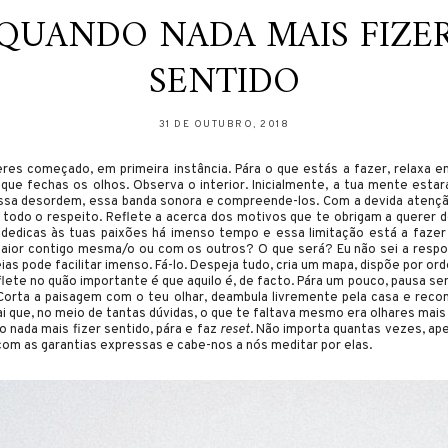
QUANDO NADA MAIS FIZE
SENTIDO
31 DE OUTUBRO, 2018
res começado, em primeira instância. Pára o que estás a fazer, relaxa 
que fechas os olhos. Observa o interior. Inicialmente, a tua mente estará
sa desordem, essa banda sonora e compreende-los. Com a devida atenção
 todo o respeito. Reflete a acerca dos motivos que te obrigam a querer d
 dedicas às tuas paixões há imenso tempo e essa limitação está a faze
aior contigo mesma/o ou com os outros? O que será? Eu não sei a respos
eias pode facilitar imenso. Fá-lo. Despeja tudo, cria um mapa, dispõe por o
reflete no quão importante é que aquilo é, de facto. Pára um pouco, pausa 
Corta a paisagem com o teu olhar, deambula livremente pela casa e rec
i que, no meio de tantas dúvidas, o que te faltava mesmo era olhares mais 
 nada mais fizer sentido, pára e faz
reset
. Não importa quantas vezes, ape
om as garantias expressas e cabe-nos a nós meditar por elas.