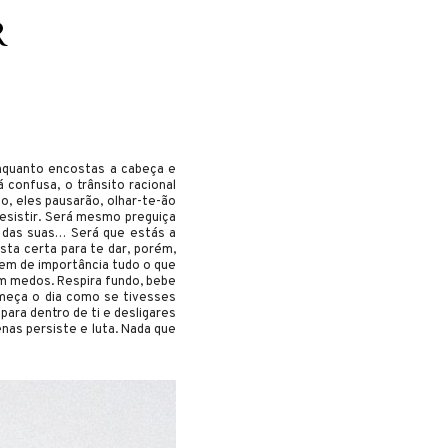
R
enquanto encostas a cabeça e
 confusa, o trânsito racional
, eles pausarão, olhar-te-ão
esistir. Será mesmo preguiça
r das suas… Será que estás a
ta certa para te dar, porém,
rdem de importância tudo o que
sem medos. Respira fundo, bebe
omeça o dia como se tivesses
para dentro de ti e desligares
nas persiste e luta. Nada que