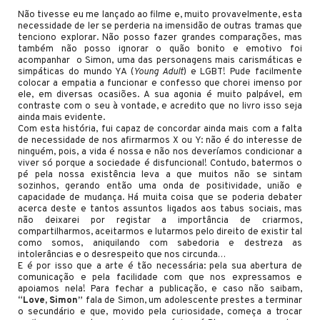
Não tivesse eu me lançado ao filme e, muito provavelmente, esta
necessidade de ler se perderia na imensidão de outras tramas que
tenciono explorar. Não posso fazer grandes comparações, mas
também não posso ignorar o quão bonito e emotivo foi
acompanhar o Simon, uma das personagens mais carismáticas e
simpáticas do mundo YA (
Young Adult
) e LGBT! Pude facilmente
colocar a empatia a funcionar e confesso que chorei imenso por
ele, em diversas ocasiões. A sua agonia é muito palpável, em
contraste com o seu à vontade, e acredito que no livro isso seja
ainda mais evidente.
Com esta história, fui capaz de concordar ainda mais com a falta
de necessidade de nos afirmarmos X ou Y: não é do interesse de
ninguém, pois, a vida é nossa e não nos deveríamos condicionar a
viver só porque a sociedade é disfuncional! Contudo, batermos o
pé pela nossa existência leva a que muitos não se sintam
sozinhos, gerando então uma onda de positividade, união e
capacidade de mudança. Há muita coisa que se poderia debater
acerca deste e tantos assuntos ligados aos tabus sociais, mas
não deixarei por registar a importância de criarmos,
compartilharmos, aceitarmos e lutarmos pelo direito de existir tal
como somos, aniquilando com sabedoria e destreza as
intolerâncias e o desrespeito que nos circunda…
E é por isso que a arte é tão necessária: pela sua abertura de
comunicação e pela facilidade com que nos expressamos e
apoiamos nela! Para fechar a publicação, e caso não saibam,
“Love, Simon”
fala de Simon, um adolescente prestes a terminar
o secundário e que, movido pela curiosidade, começa a trocar