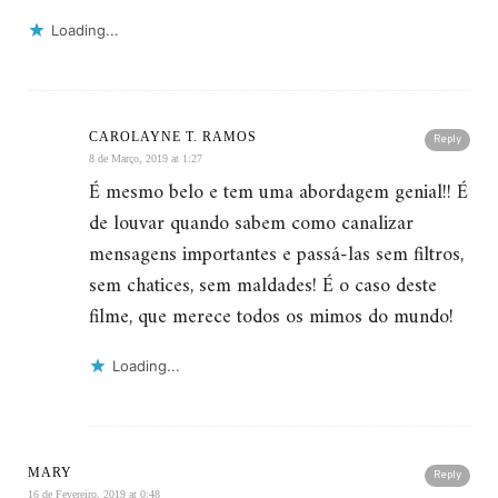
Loading...
CAROLAYNE T. RAMOS
Reply
8 de Março, 2019 at 1:27
É mesmo belo e tem uma abordagem genial!! É
de louvar quando sabem como canalizar
mensagens importantes e passá-las sem filtros,
sem chatices, sem maldades! É o caso deste
filme, que merece todos os mimos do mundo!
Loading...
MARY
Reply
16 de Fevereiro, 2019 at 0:48