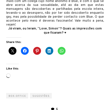
mails
com um colega cujo nome anónimo é Blue, e com o qual se
abre acerca da sua sexualidade, até ao dia em que estas
mensagens são descobertas e partilhadas pela escola inteira,
levando-o ao desespero, não por ter sido descoberto enquanto
gay, mas pela possibilidade de perder contacto com Blue. O que
acontece pelo meio é deveras fascinante! Vale muito a pena,
vejam!
Já viram, ou leram, “Love, Simon”? Quais as impressões com
que ficaram? ♥
Share this:
Like this:
Loading…
BOX-OFFICE
SUGESTÕES
6