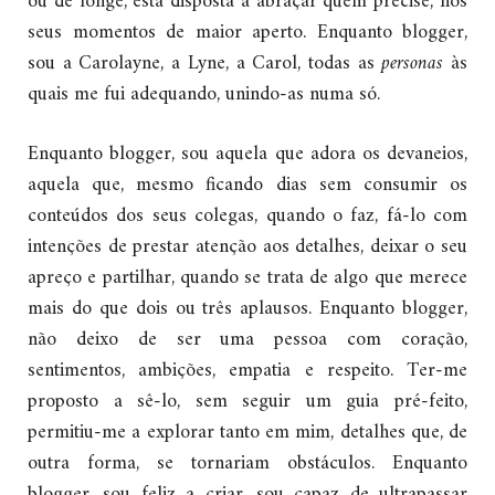
ou de longe, está disposta a abraçar quem precise, nos
seus momentos de maior aperto. Enquanto blogger,
sou a Carolayne, a Lyne, a Carol, todas as
personas
às
quais me fui adequando, unindo-as numa só.
Enquanto blogger, sou aquela que adora os devaneios,
aquela que, mesmo ficando dias sem consumir os
conteúdos dos seus colegas, quando o faz, fá-lo com
intenções de prestar atenção aos detalhes, deixar o seu
apreço e partilhar, quando se trata de algo que merece
mais do que dois ou três aplausos. Enquanto blogger,
não deixo de ser uma pessoa com coração,
sentimentos, ambições, empatia e respeito. Ter-me
proposto a sê-lo, sem seguir um guia pré-feito,
permitiu-me a explorar tanto em mim, detalhes que, de
outra forma, se tornariam obstáculos. Enquanto
blogger, sou feliz a criar, sou capaz de ultrapassar