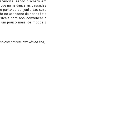
istências, sendo discreto em
 que numa dança, as passadas
to parte do conjunto das suas
ndo no abandono da nossa teia
síveis para nos convencer a
er um pouco mais, de modos a
 ao comprarem através do link,