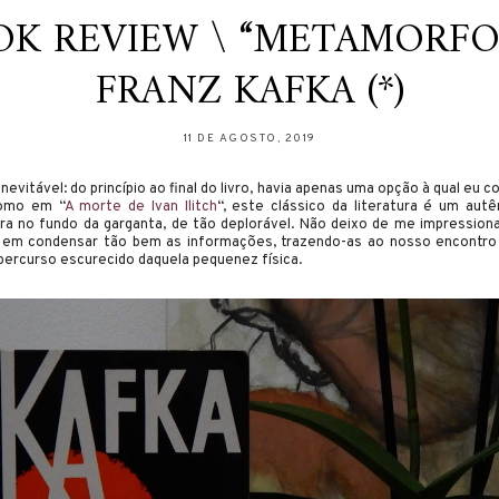
OK REVIEW \ “METAMORFOS
FRANZ KAFKA (*)
11 DE AGOSTO, 2019
evitável: do princípio ao final do livro, havia apenas uma opção à qual eu 
como em “
A morte de Ivan Ilitch
“, este clássico da literatura é um au
 no fundo da garganta, de tão deplorável. Não deixo de me impressiona
s em condensar tão bem as informações, trazendo-as ao nosso encontro
percurso escurecido daquela pequenez física.