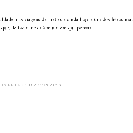
culdade, nas viagens de metro, e ainda hoje é um dos livros ma
o que, de facto, nos dá muito em que pensar.
IA DE LER A TUA OPINIÃO! ♥