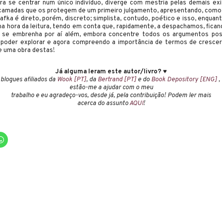
para se centrar num único indivíduo, diverge com mestria pelas demais ex
s camadas que os protegem de um primeiro julgamento, apresentando, como
ka é direto, porém, discreto; simplista, contudo, poético e isso, enquan
 na hora da leitura, tendo em conta que, rapidamente, a despachamos, fica
ão se embrenha por aí além, embora concentre todos os argumentos pos
a poder explorar e agora compreendo a importância de termos de cresc
e uma obra destas!
Já alguma leram este autor/livro? ♥
blogues afiliados da
Wook [PT]
, da
Bertrand [PT]
e do
Book Depository [ENG]
,
estão-me a ajudar com o meu
trabalho e eu agradeço-vos, desde já, pela contribuição! Podem ler mais
acerca do assunto
AQUI
!