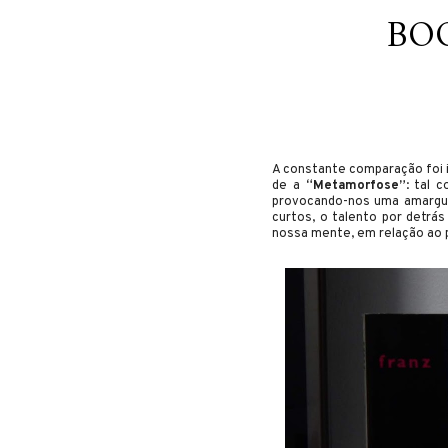
BO
A constante comparação foi in
de a
“Metamorfose”
: tal 
provocando-nos uma amargura
curtos, o talento por detrá
nossa mente, em relação ao 