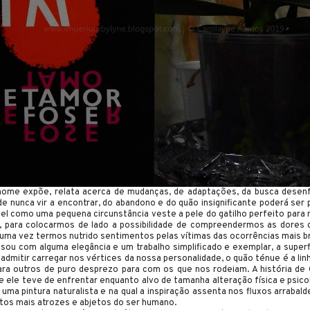
nome expõe, relata acerca de mudanças, de adaptações, da busca desenf
 nunca vir a encontrar, do abandono e do quão insignificante poderá ser 
vel como uma pequena circunstância veste a pele do gatilho perfeito par
, para colocarmos de lado a possibilidade de compreendermos as dores 
ma vez termos nutrido sentimentos pelas vítimas das ocorrências mais br
isou com alguma elegância e um trabalho simplificado e exemplar, a superf
dmitir carregar nos vértices da nossa personalidade, o quão ténue é a li
a outros de puro desprezo para com os que nos rodeiam. A história de
 ele teve de enfrentar enquanto alvo de tamanha alteração física e psicol
ma pintura naturalista e na qual a inspiração assenta nos fluxos arrabal
ntos mais atrozes e abjetos do ser humano.