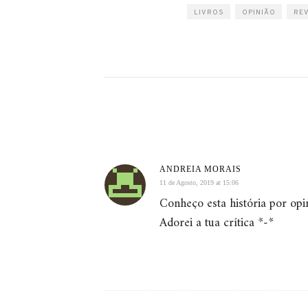
LIVROS
OPINIÃO
RE
ANDREIA MORAIS
11 de Agosto, 2019 at 15:06
Conheço esta história por opin
Adorei a tua crítica *-*