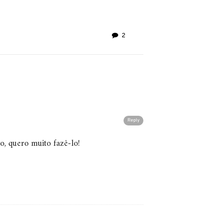
2
Reply
so, quero muito fazê-lo!