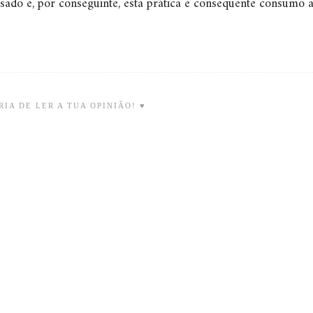
assado e, por conseguinte, esta prática e consequente consumo 
IA DE LER A TUA OPINIÃO! ♥