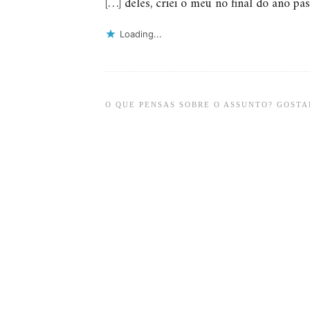
[…] deles, criei o meu no final do ano p
Loading...
O QUE PENSAS SOBRE O ASSUNTO? GOSTAR