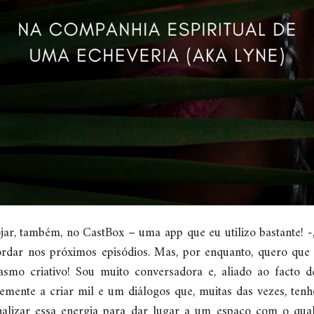
jar, também, no CastBox – uma app que eu utilizo bastante! -
rdar nos próximos episódios. Mas, por enquanto, quero que f
iasmo criativo! Sou muito conversadora e, aliado ao facto
temente a criar mil e um diálogos que, muitas das vezes, t
alizar essa energia para dar lugar a um espaço com o qual