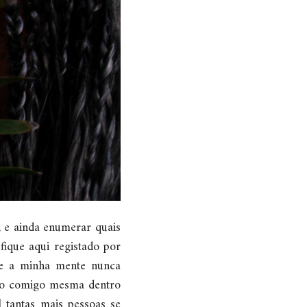
, e ainda enumerar quais
ique aqui registado por
 de a minha mente nunca
enho comigo mesma dentro
 tantas mais pessoas se