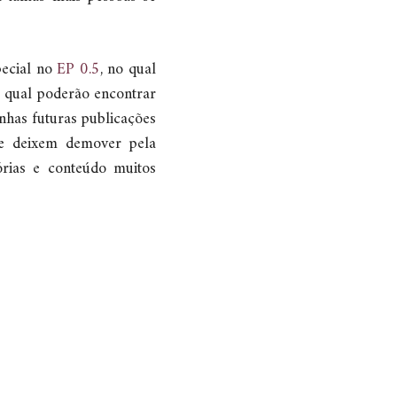
pecial no
EP 0.5
, no qual
a qual poderão encontrar
inhas futuras publicações
e deixem demover pela
órias e conteúdo muitos