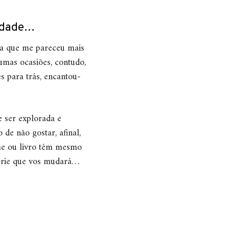
nidade…
i a que me pareceu mais
umas ocasiões, contudo,
s para trás, encantou-
e ser explorada e
 de não gostar, afinal,
me ou livro têm mesmo
série que vos mudará…