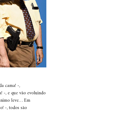
a cama! -,
! -, e que vão evoluindo
 ânimo leve… Em
o! -, todos são