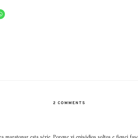
2 COMMENTS
 maratonar esta série. Porque vi episódios soltos e fiquei fas