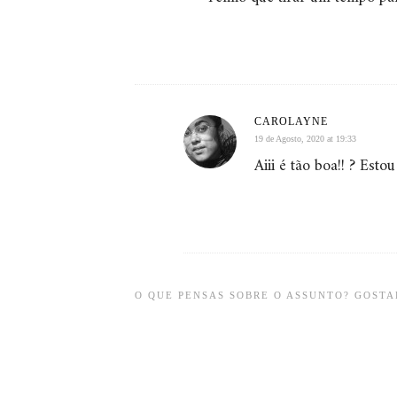
CAROLAYNE
19 de Agosto, 2020 at 19:33
Aiii é tão boa!! ? Est
O QUE PENSAS SOBRE O ASSUNTO? GOSTAR