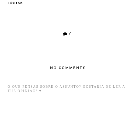
Like this:
0
NO COMMENTS
O QUE PENSAS SOBRE O ASSUNTO? GOSTARIA DE LER A
TUA OPINIÃO! ♥