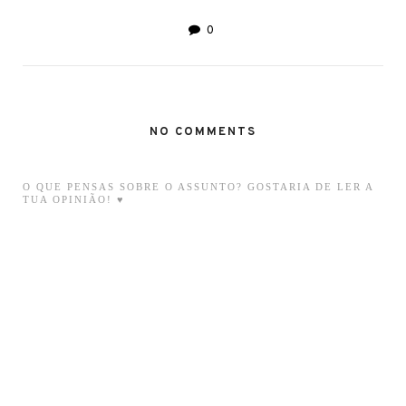
0
NO COMMENTS
O QUE PENSAS SOBRE O ASSUNTO? GOSTARIA DE LER A
TUA OPINIÃO! ♥