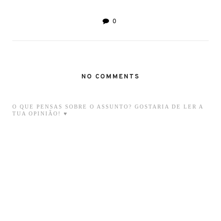
0
NO COMMENTS
O QUE PENSAS SOBRE O ASSUNTO? GOSTARIA DE LER A
TUA OPINIÃO! ♥