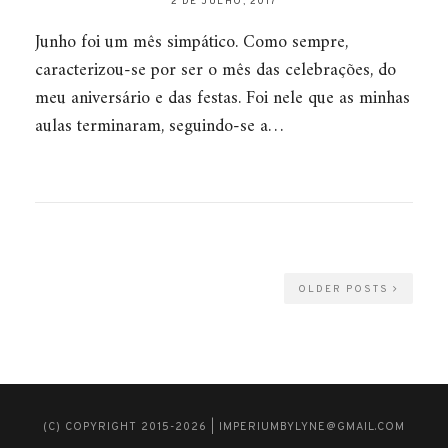
2 DE JULHO, 2017
Junho foi um mês simpático. Como sempre,
caracterizou-se por ser o mês das celebrações, do
meu aniversário e das festas. Foi nele que as minhas
aulas terminaram, seguindo-se a…
OLDER POSTS
(C) COPYRIGHT 2015-2026 | IMPERIUMBYLYNE@GMAIL.COM