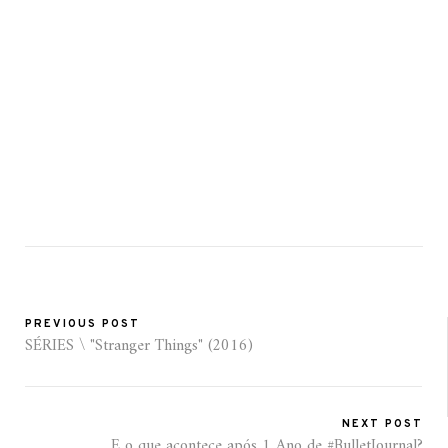
PREVIOUS POST
SÉRIES \ "Stranger Things" (2016)
NEXT POST
E o que acontece após 1 Ano de #BulletJournal?