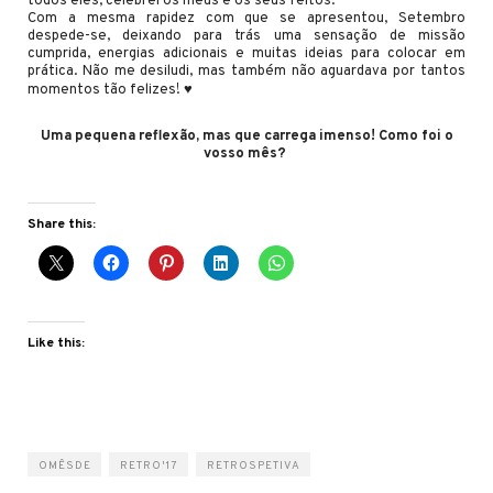
todos eles, celebrei os meus e os seus feitos.
Com a mesma rapidez com que se apresentou, Setembro
despede-se, deixando para trás uma sensação de missão
cumprida, energias adicionais e muitas ideias para colocar em
prática. Não me desiludi, mas também não aguardava por tantos
momentos tão felizes! ♥
Uma pequena reflexão, mas que carrega imenso! Como foi o
vosso mês?
Share this:
Like this:
OMÊSDE
RETRO'17
RETROSPETIVA