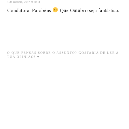
1 de Outubro, 2017 at 20:11
Condutora! Parabéns
Que Outubro seja fantástico.
O QUE PENSAS SOBRE O ASSUNTO? GOSTARIA DE LER A
TUA OPINIÃO! ♥