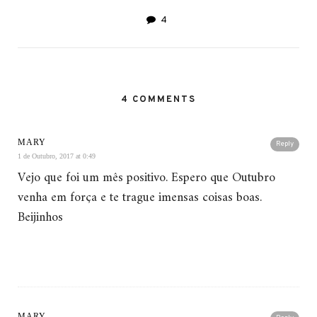
4
4 COMMENTS
MARY
Reply
1 de Outubro, 2017 at 0:49
Vejo que foi um mês positivo. Espero que Outubro
venha em força e te trague imensas coisas boas.
Beijinhos
MARY