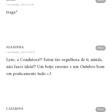
Reply
1 de Outubro, 2017 at 0:49
traga*
JOANINHA
Reply
1 de Outubro, 2017 at 16:27
Lyne, a Condutora!!! Estou tão orgulhosa de ti, miúda,
não fazes ideia!!! Um beijo enorme e um Outubro bom
em praticamente tudo <3
CATARINA
Reply