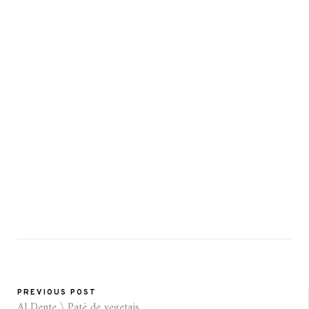
PREVIOUS POST
Al Dente \ Paté de vegetais