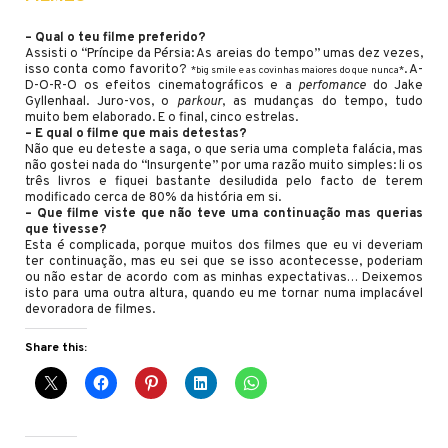
– Qual o teu filme preferido?
Assisti o “Príncipe da Pérsia: As areias do tempo” umas dez vezes,
isso conta como favorito?
. A-
*big smile e as covinhas maiores do que nunca*
D-O-R-O os efeitos cinematográficos e a
perfomance
do Jake
Gyllenhaal. Juro-vos, o
parkour
, as mudanças do tempo, tudo
muito bem elaborado. E o final, cinco estrelas.
– E qual o filme que mais detestas?
Não que eu deteste a saga, o que seria uma completa falácia, mas
não gostei nada do “Insurgente” por uma razão muito simples: li os
três livros e fiquei bastante desiludida pelo facto de terem
modificado cerca de 80% da história em si.
– Que filme viste que não teve uma continuação mas querias
que tivesse?
Esta é complicada, porque muitos dos filmes que eu vi deveriam
ter continuação, mas eu sei que se isso acontecesse, poderiam
ou não estar de acordo com as minhas expectativas… Deixemos
isto para uma outra altura, quando eu me tornar numa implacável
devoradora de filmes.
Share this: