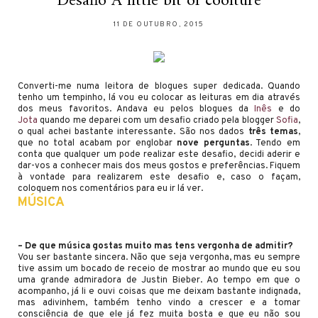
Desafio A little bit of coolture
11 DE OUTUBRO, 2015
Converti-me numa leitora de blogues super dedicada. Quando
tenho um tempinho, lá vou eu colocar as leituras em dia através
dos meus favoritos. Andava eu pelos blogues da
Inês
e do
Jota
quando me deparei com um desafio criado pela blogger
Sofia
,
o qual achei bastante interessante. São nos dados
três temas
,
que no total acabam por englobar
nove perguntas
. Tendo em
conta que qualquer um pode realizar este desafio, decidi aderir e
dar-vos a conhecer mais dos meus gostos e preferências. Fiquem
à vontade para realizarem este desafio e, caso o façam,
coloquem nos comentários para eu ir lá ver.
MÚSICA
– De que música gostas muito mas tens vergonha de admitir?
Vou ser bastante sincera. Não que seja vergonha, mas eu sempre
tive assim um bocado de receio de mostrar ao mundo que eu sou
uma grande admiradora de Justin Bieber. Ao tempo em que o
acompanho, já li e ouvi coisas que me deixam bastante indignada,
mas adivinhem, também tenho vindo a crescer e a tomar
consciência de que ele já fez muita bosta e que eu não sou