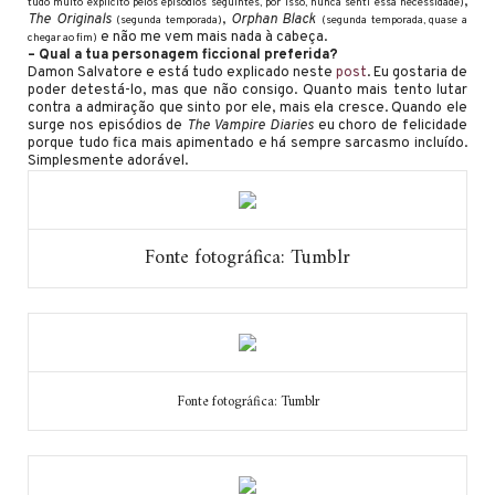
,
tudo muito explícito pelos episódios seguintes, por isso, nunca senti essa necessidade)
The Originals
,
Orphan Black
(segunda temporada)
(segunda temporada, quase a
e não me vem mais nada à cabeça.
chegar ao fim)
– Qual a tua personagem ficcional preferida?
Damon Salvatore e está tudo explicado neste
post
. Eu gostaria de
poder detestá-lo, mas que não consigo. Quanto mais tento lutar
contra a admiração que sinto por ele, mais ela cresce. Quando ele
surge nos episódios de
The Vampire Diaries
eu choro de felicidade
porque tudo fica mais apimentado e há sempre sarcasmo incluído.
Simplesmente adorável.
Fonte fotográfica: Tumblr
Fonte fotográfica: Tumblr