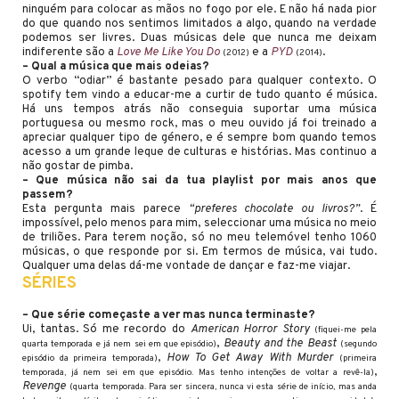
ninguém para colocar as mãos no fogo por ele. E não há nada pior
do que quando nos sentimos limitados a algo, quando na verdade
podemos ser livres. Duas músicas dele que nunca me deixam
indiferente são a
Love Me Like You Do
e a
PYD
.
(2012)
(2014)
– Qual a música que mais odeias?
O verbo “odiar” é bastante pesado para qualquer contexto. O
spotify tem vindo a educar-me a curtir de tudo quanto é música.
Há uns tempos atrás não conseguia suportar uma música
portuguesa ou mesmo rock, mas o meu ouvido já foi treinado a
apreciar qualquer tipo de género, e é sempre bom quando temos
acesso a um grande leque de culturas e histórias. Mas continuo a
não gostar de pimba.
– Que música não sai da tua playlist por mais anos que
passem?
Esta pergunta mais parece
“preferes chocolate ou livros?”
. É
impossível, pelo menos para mim, seleccionar uma música no meio
de triliões. Para terem noção, só no meu telemóvel tenho 1060
músicas, o que responde por si. Em termos de música, vai tudo.
Qualquer uma delas dá-me vontade de dançar e faz-me viajar.
SÉRIES
– Que série começaste a ver mas nunca terminaste?
Ui, tantas. Só me recordo do
American Horror Story
(fiquei-me pela
,
Beauty and the Beast
quarta temporada e já nem sei em que episódio)
(segundo
,
How To Get Away With Murder
episódio da primeira temporada)
(primeira
,
temporada, já nem sei em que episódio. Mas tenho intenções de voltar a revê-la)
Revenge
(quarta temporada. Para ser sincera, nunca vi esta série de início, mas anda