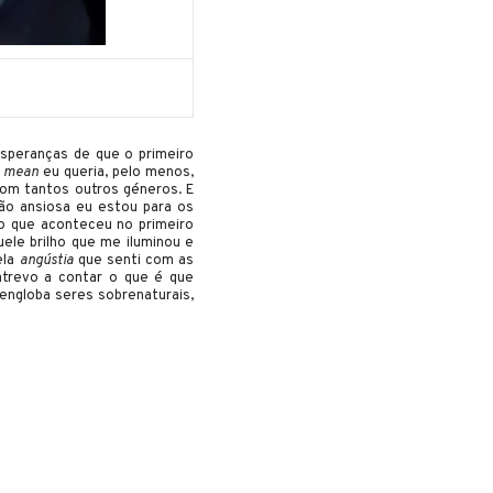
speranças de que o primeiro
I mean
eu queria, pelo menos,
com tantos outros géneros. E
ão ansiosa eu estou para os
 o que aconteceu no primeiro
ele brilho que me iluminou e
ela
angústia
que senti com as
trevo a contar o que é que
engloba seres sobrenaturais,