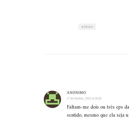
SÉRIES
ANÓNIMO
17 de Outubro, 2015 at 18:20
Faltam-me dois ou três eps da
sentido, mesmo que ela seja 