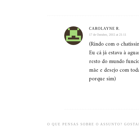
CAROLAYNE R.
17 de Outubro, 2015 at 21:11
(Rindo com o chatissi
Eu cá já estava à agu
resto do mundo funcio
mãe e desejo com tod
porque sim)
O QUE PENSAS SOBRE O ASSUNTO? GOSTAR