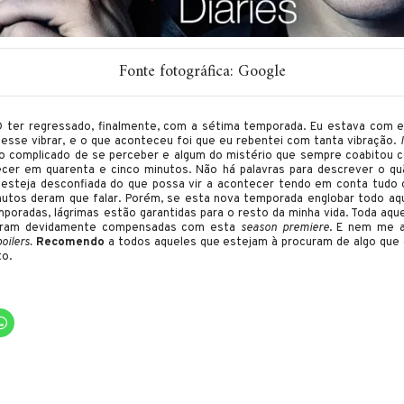
Fonte fotográfica: Google
D ter regressado, finalmente, com a sétima temporada. Eu estava com e
zesse vibrar, e o que aconteceu foi que eu rebentei com tanta vibração.
o complicado de se perceber e algum do mistério que sempre coabitou 
ecer em quarenta e cinco minutos. Não há palavras para descrever o qu
 esteja desconfiada do que possa vir a acontecer tendo em conta tudo
inutos deram que falar. Porém, se esta nova temporada englobar todo aqu
mporadas, lágrimas estão garantidas para o resto da minha vida. Toda aqu
foram devidamente compensadas com esta
season premiere
. E nem me a
poilers.
Recomendo
a todos aqueles que estejam à procuram de algo que 
to.