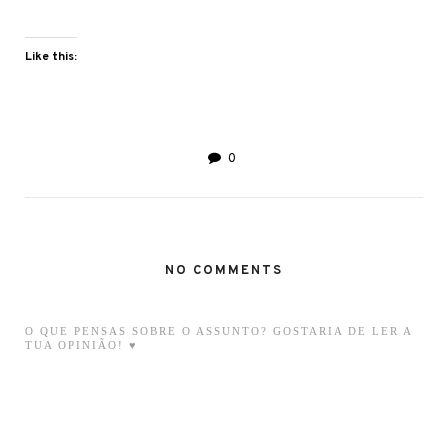
Like this:
0
NO COMMENTS
O QUE PENSAS SOBRE O ASSUNTO? GOSTARIA DE LER A
TUA OPINIÃO! ♥